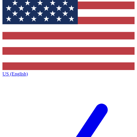
US (English)