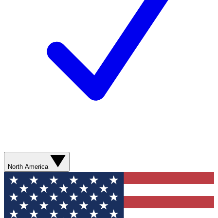
North America