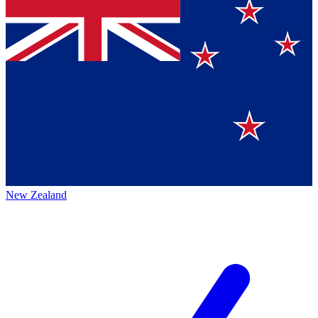
New Zealand