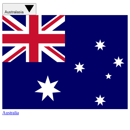
Australasia
Australia