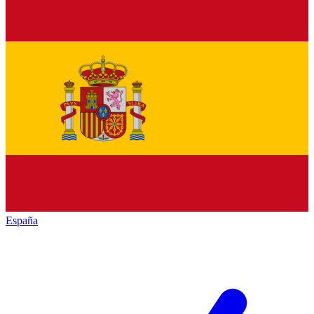
España