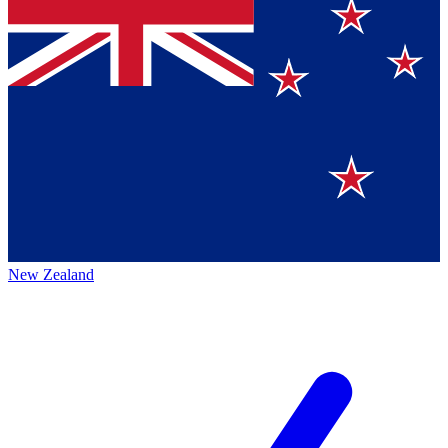
New Zealand