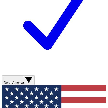
North America