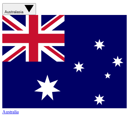
Australasia
Australia