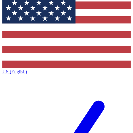
US (English)