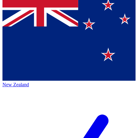
New Zealand