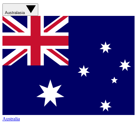
Australasia
Australia