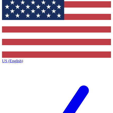
US (English)