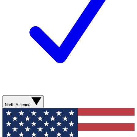
North America