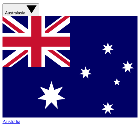
Australasia
Australia