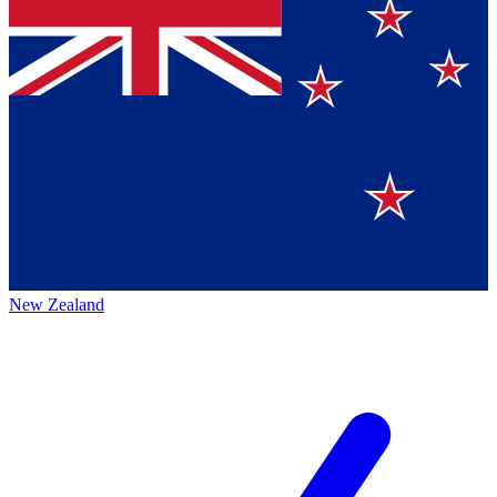
New Zealand