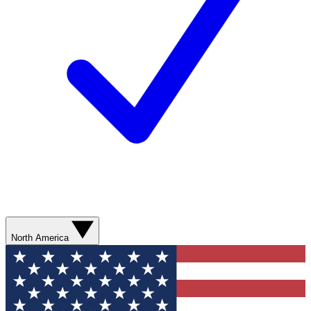
North America