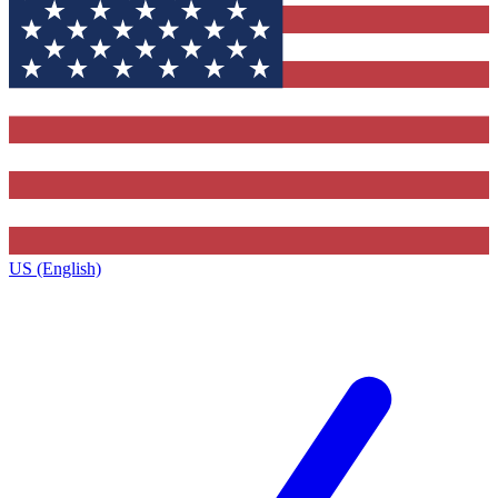
US (English)