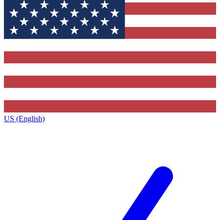
US (English)