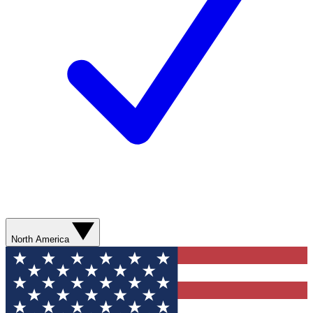
North America