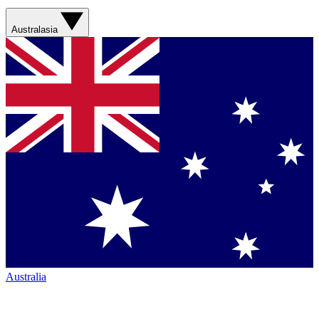
Australasia
Australia