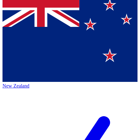
New Zealand