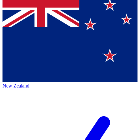
New Zealand