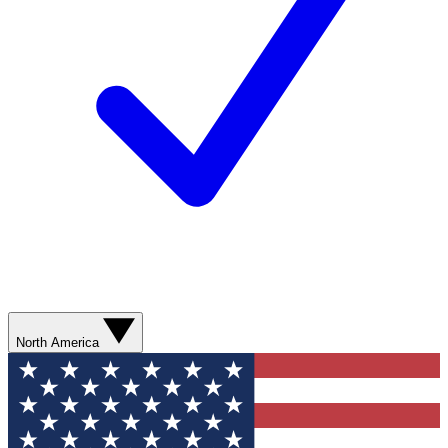
North America