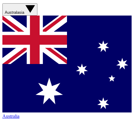
Australasia
Australia