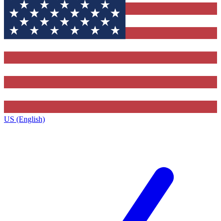
US (English)