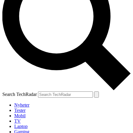
Search TechRadar
Nyheter
Tester
Mobil
TV
Laptop
Gaming