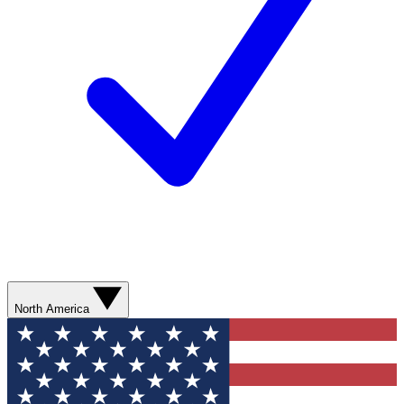
North America