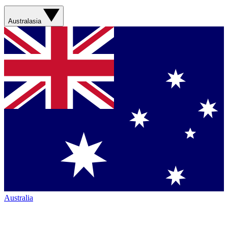
Australasia
Australia