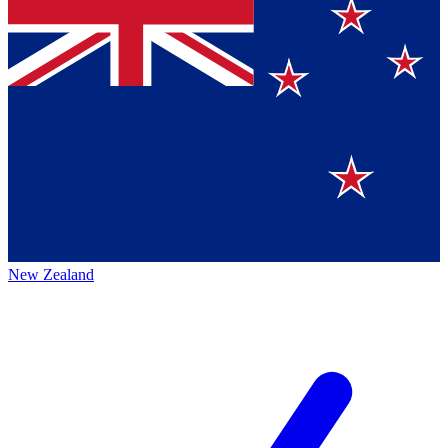
New Zealand