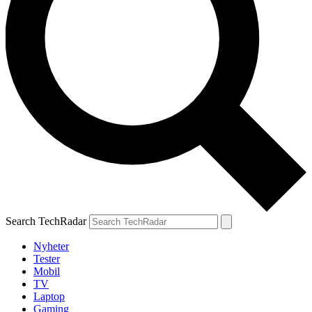
Search TechRadar
Nyheter
Tester
Mobil
TV
Laptop
Gaming