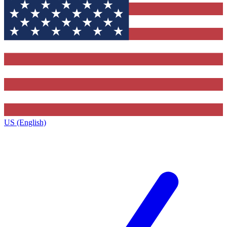
US (English)