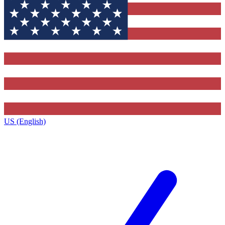
US (English)