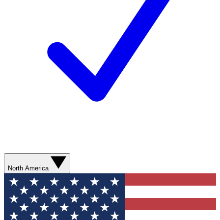
North America