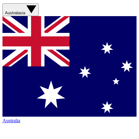
Australasia
Australia