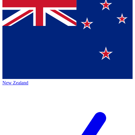
New Zealand