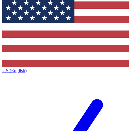
US (English)