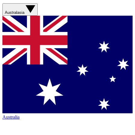
Australasia
Australia