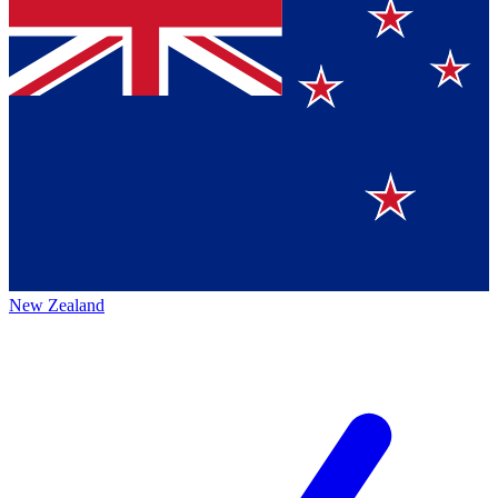
New Zealand