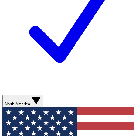
North America