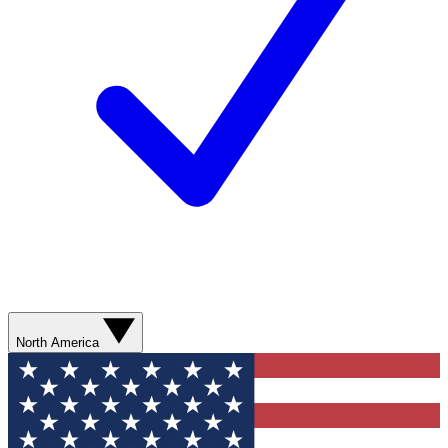
North America