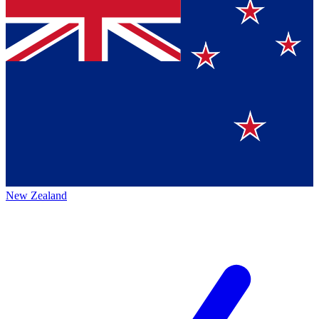
New Zealand