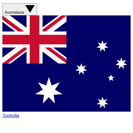
Australasia
Australia