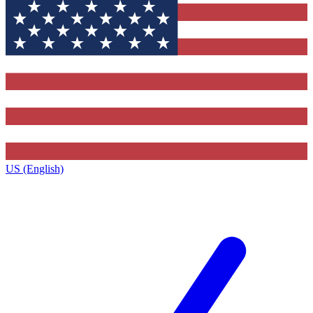
US (English)