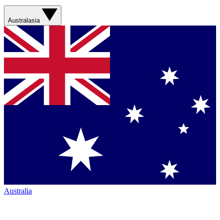
Australasia
Australia