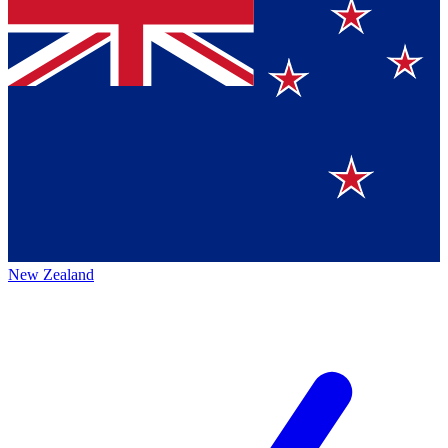
New Zealand