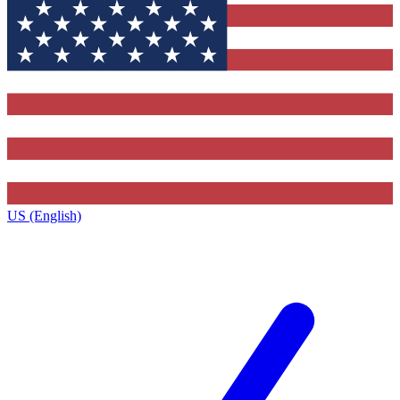
US (English)