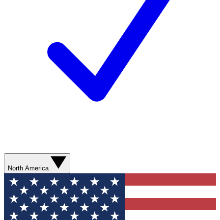
North America