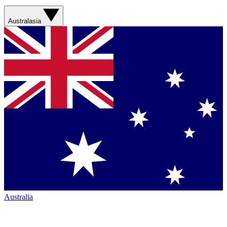
Australasia
Australia