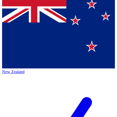
New Zealand