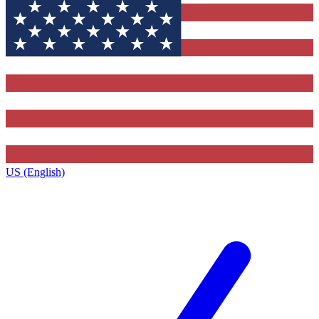
US (English)