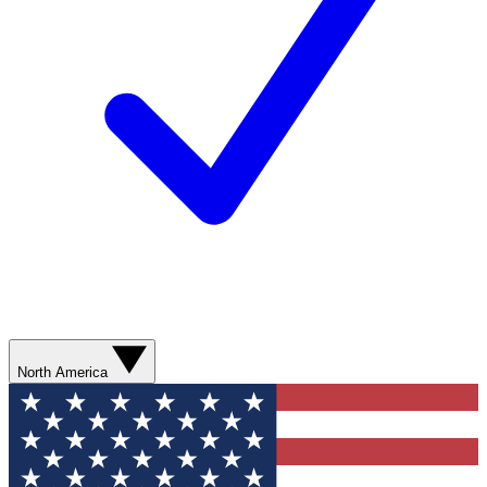
North America