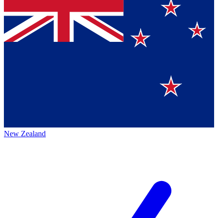
New Zealand