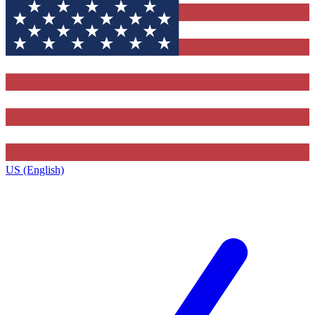
US (English)