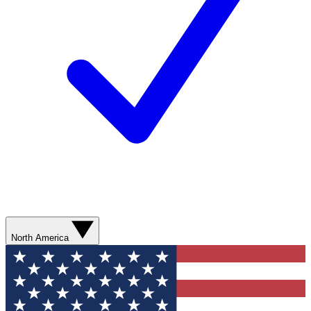
North America