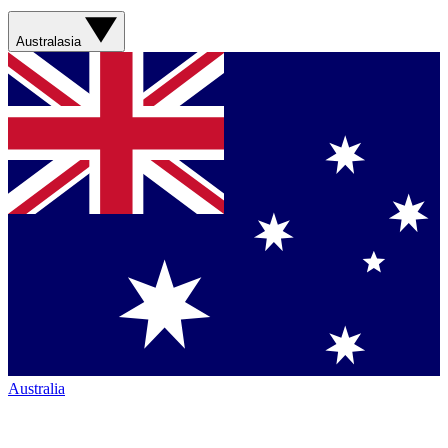
Australasia
Australia