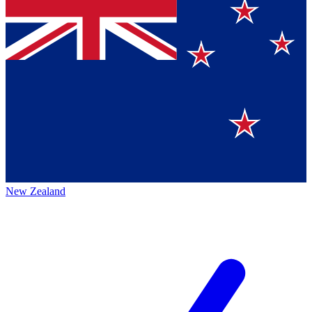
New Zealand