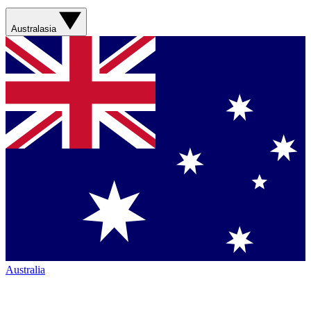
Australasia
Australia