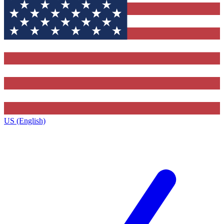
US (English)