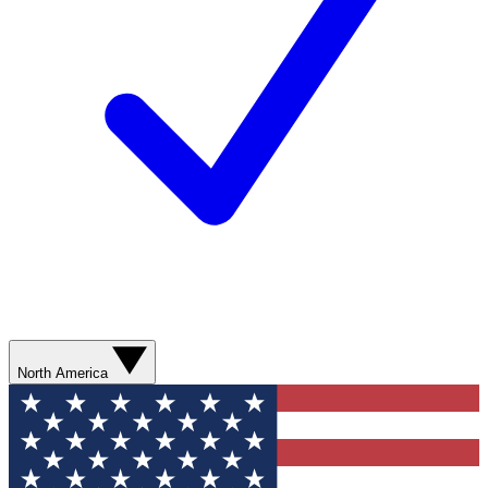
North America