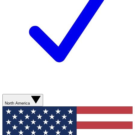
North America