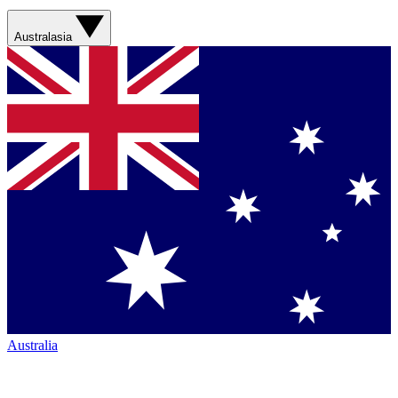
Australasia
Australia