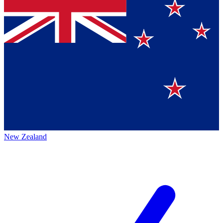
New Zealand