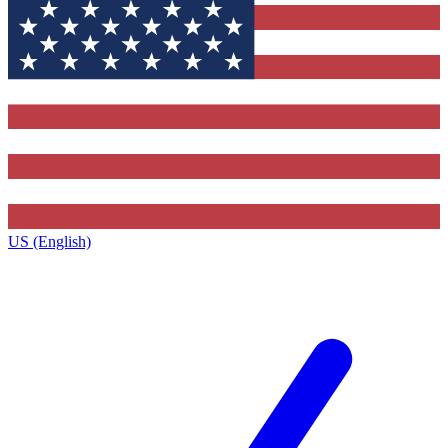
US (English)