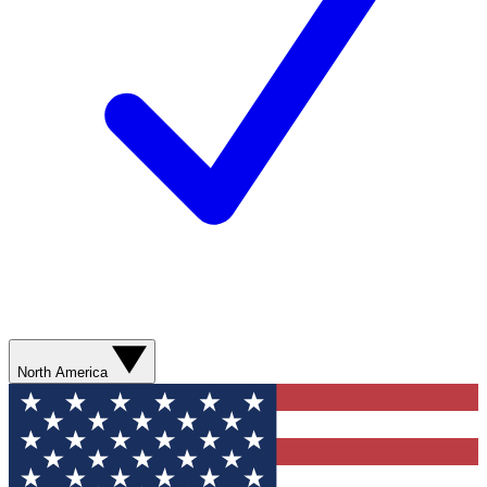
North America