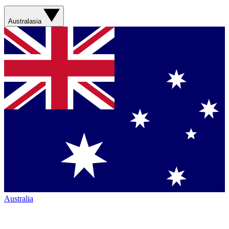
Australasia
Australia