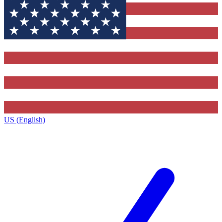
US (English)