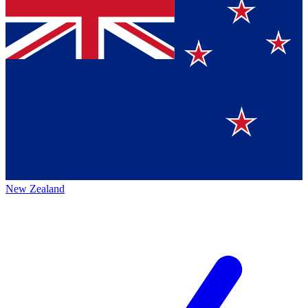
New Zealand