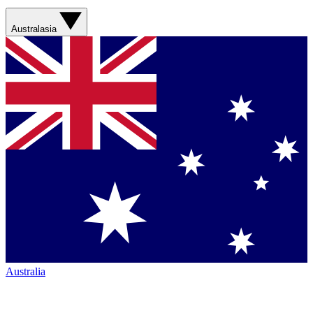
Australasia
Australia