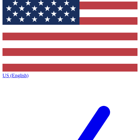
US (English)