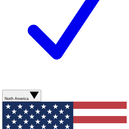
North America