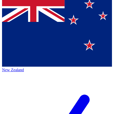
New Zealand