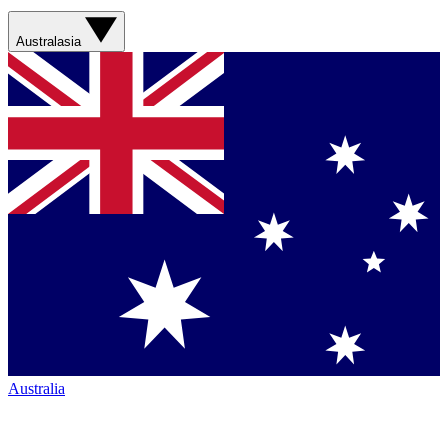
Australasia
Australia