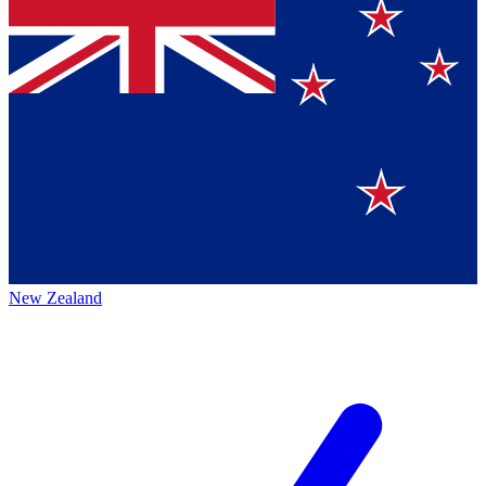
New Zealand