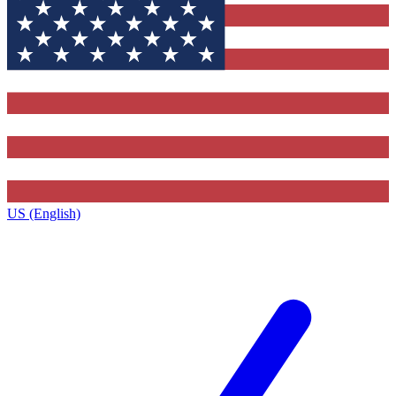
US (English)