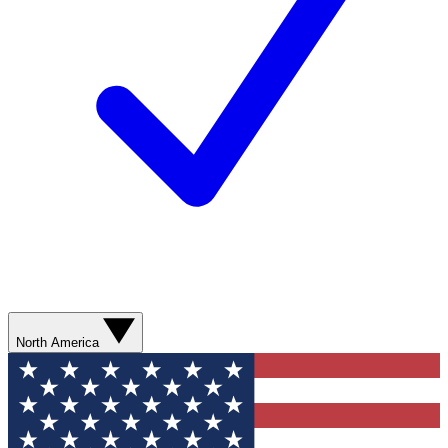
North America