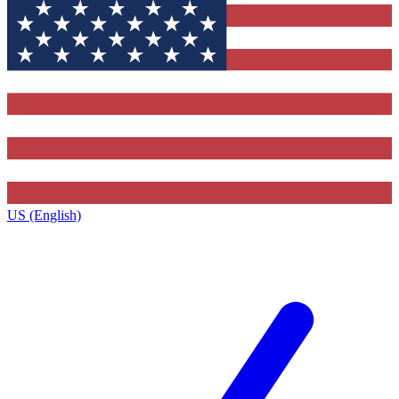
US (English)