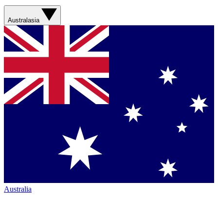
Australasia
Australia