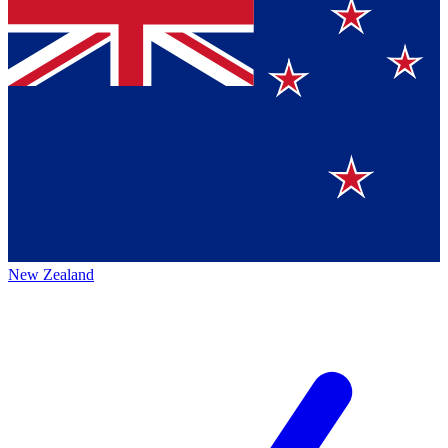
New Zealand