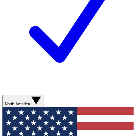
North America