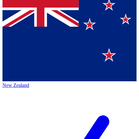
New Zealand