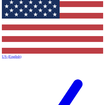
US (English)