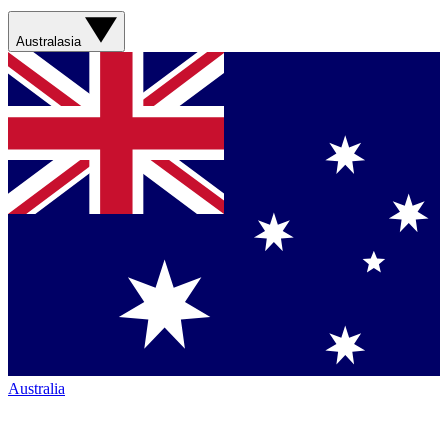
Australasia
Australia