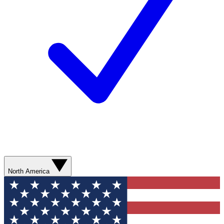
North America