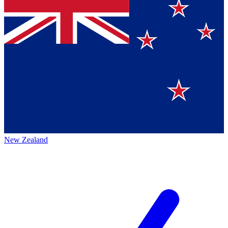
New Zealand