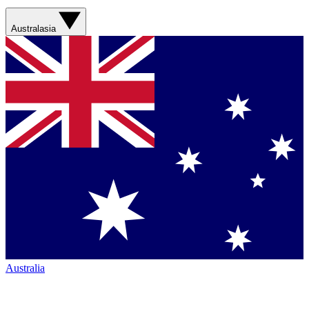
Australasia
Australia