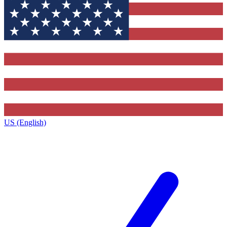
US (English)