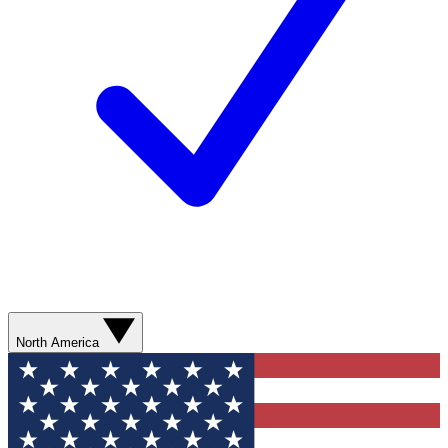
North America