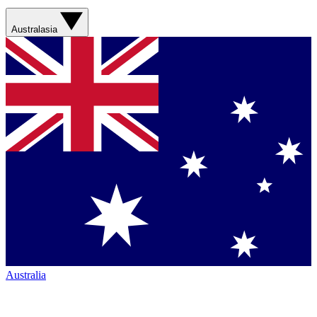
Australasia
Australia