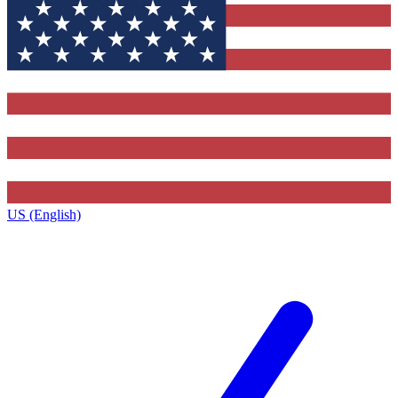
US (English)