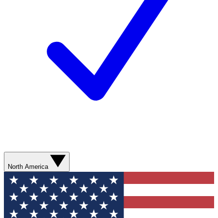
North America