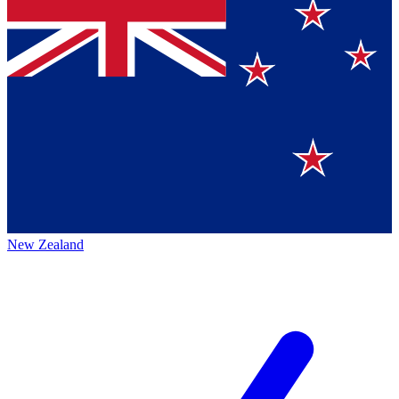
New Zealand