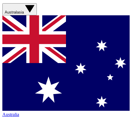
Australasia
Australia