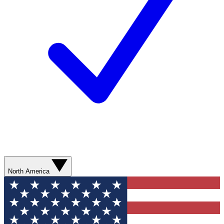
North America