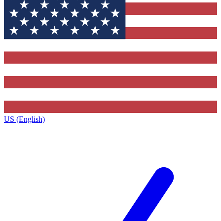
US (English)