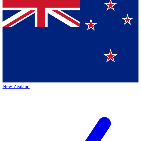
New Zealand