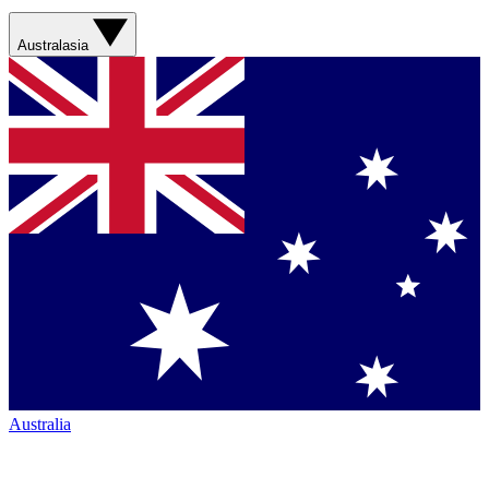
Australasia
Australia