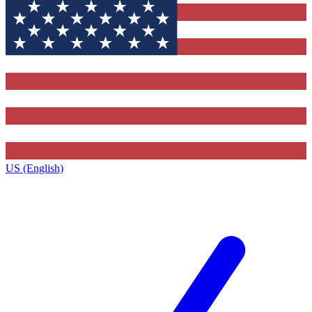
US (English)