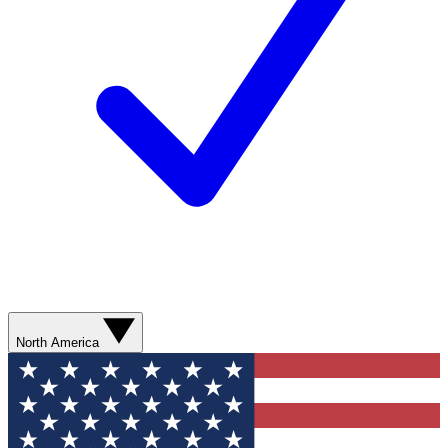
North America