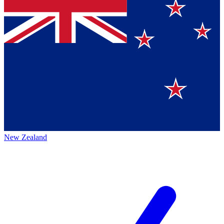
New Zealand