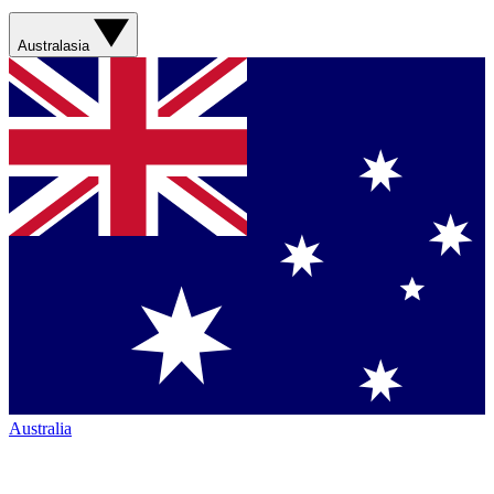
Australasia
Australia