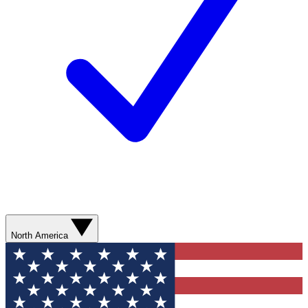
North America