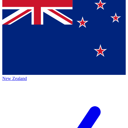
New Zealand