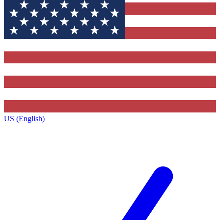
US (English)