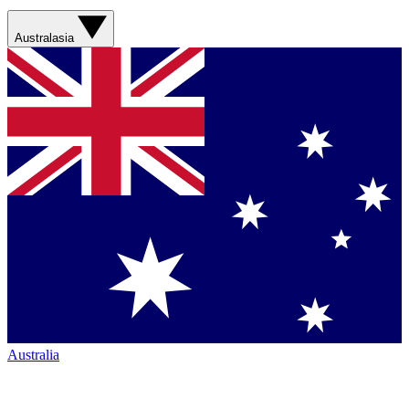
Australasia
Australia