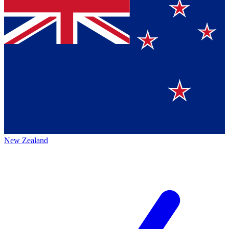
New Zealand