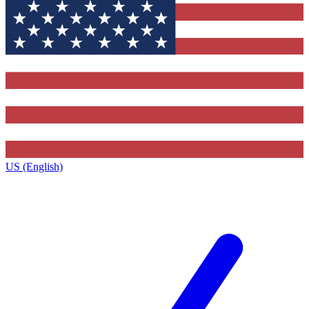
US (English)