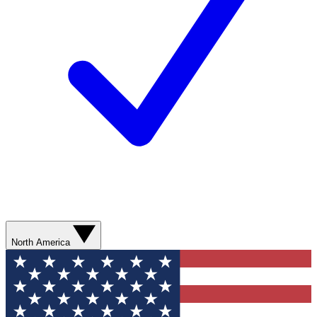
North America