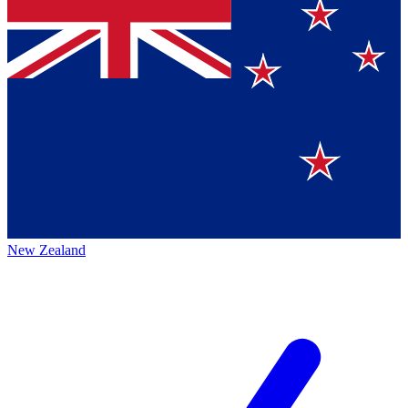
New Zealand