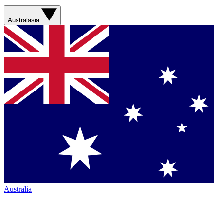
Australasia
Australia