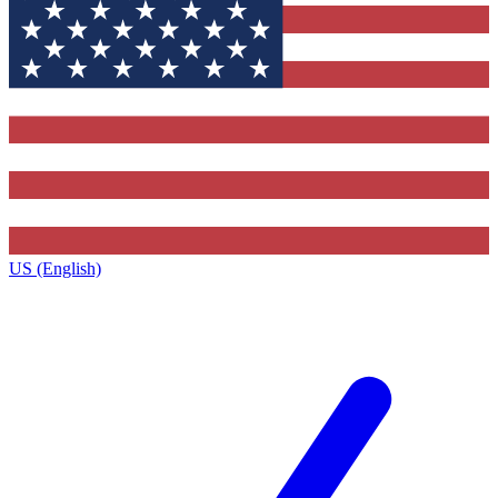
US (English)