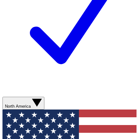
North America