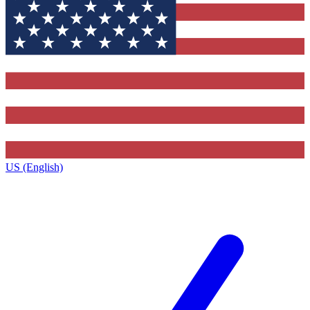
US (English)