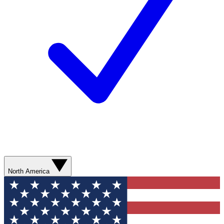
North America