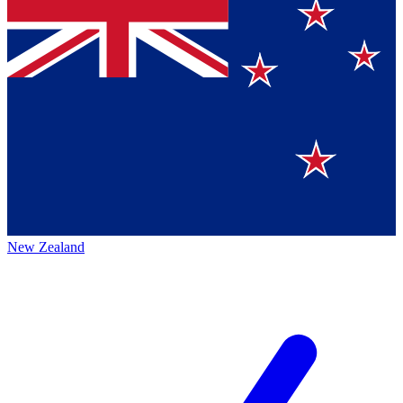
New Zealand