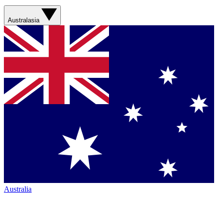
Australasia
Australia