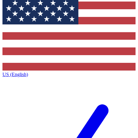
US (English)