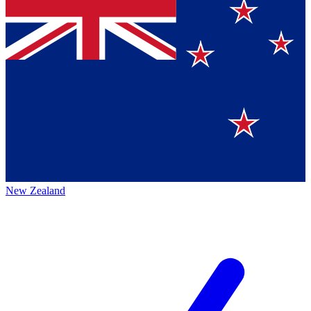
New Zealand