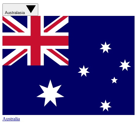
Australasia
Australia