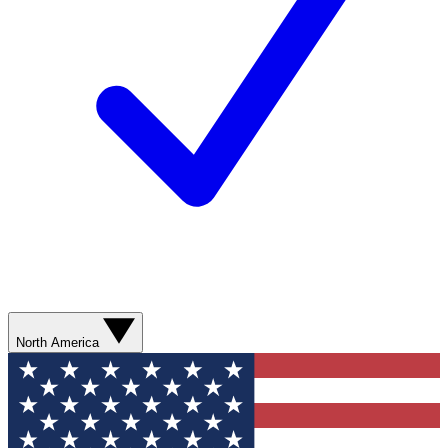
North America