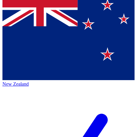
New Zealand