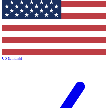
US (English)