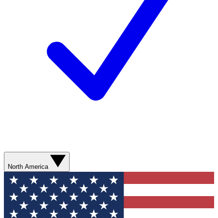
North America