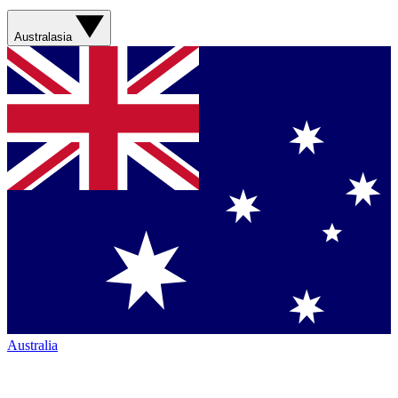
Australasia
Australia