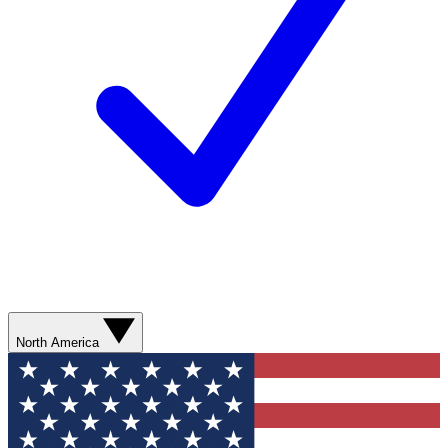
North America