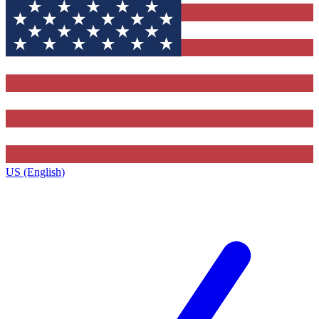
US (English)