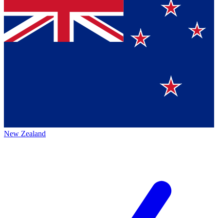
New Zealand