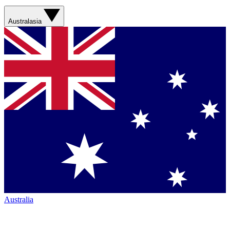
Australasia
Australia