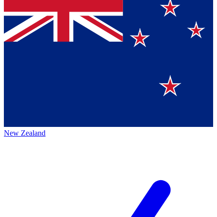
New Zealand