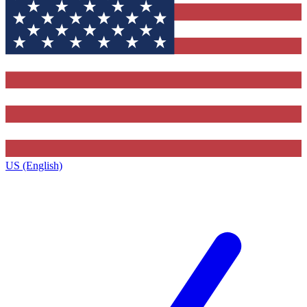
US (English)