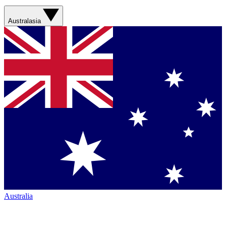
Australasia
Australia