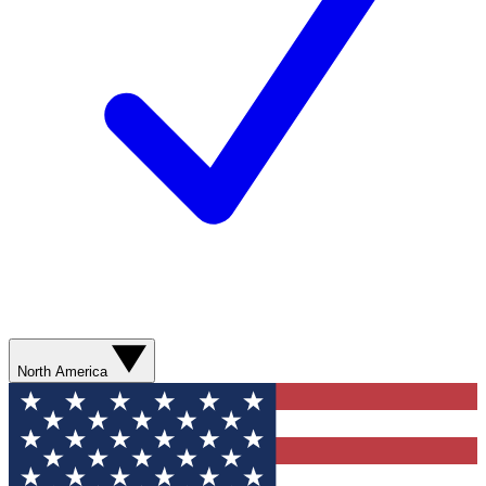
North America