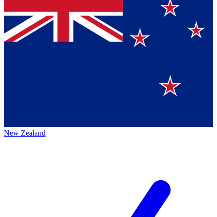
New Zealand