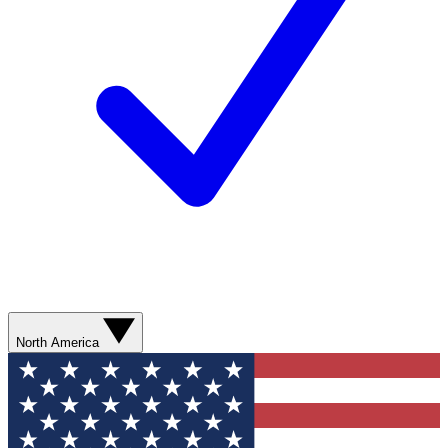
North America