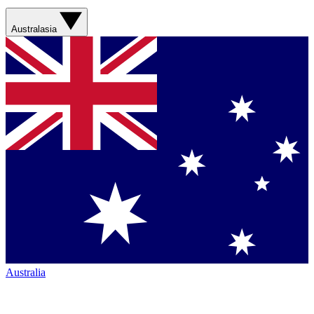
Australasia
Australia