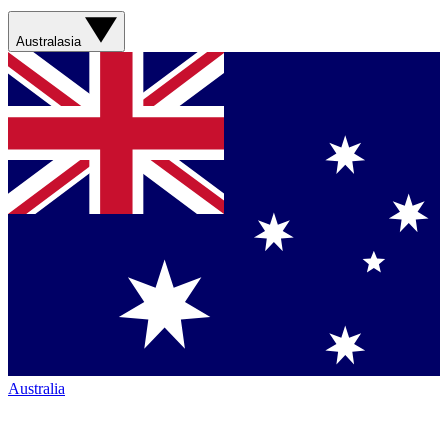
Australasia
Australia