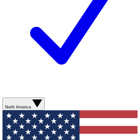
North America