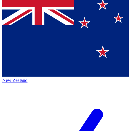
New Zealand