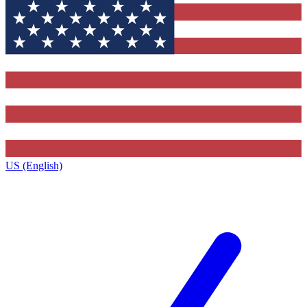
US (English)