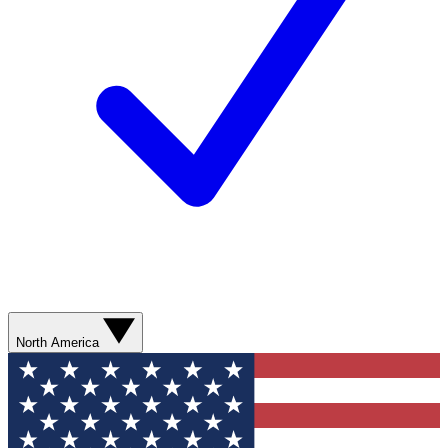
North America