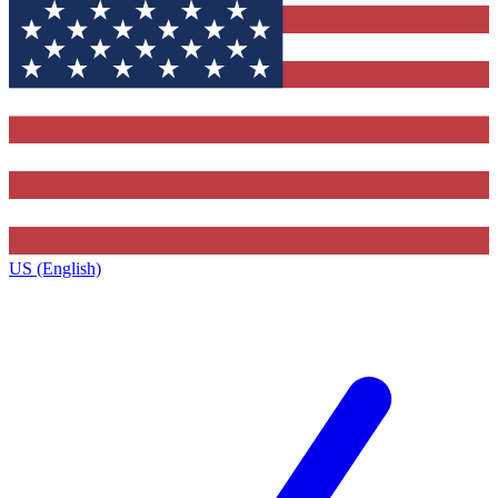
US (English)