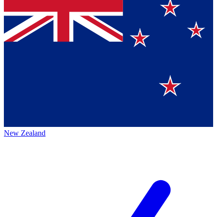
New Zealand