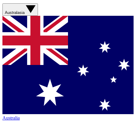
Australasia
Australia