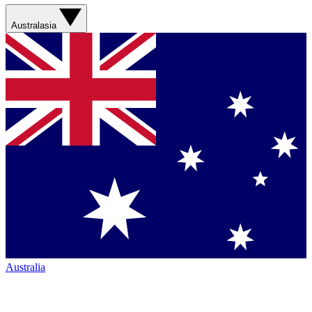
Australasia
Australia