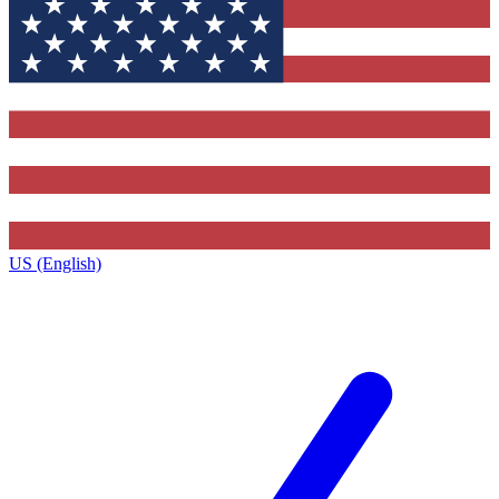
US (English)