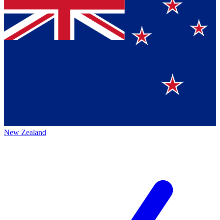
New Zealand