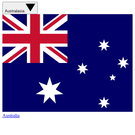
Australasia
Australia