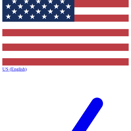
US (English)