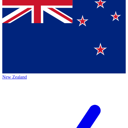
New Zealand