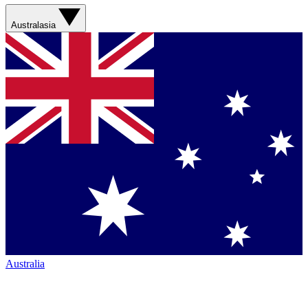
Australasia
Australia