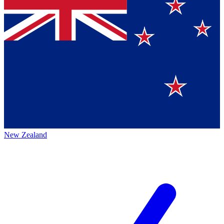
New Zealand