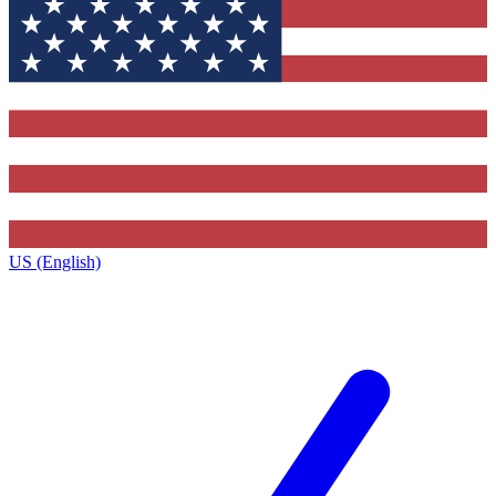
US (English)