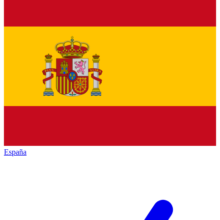
España