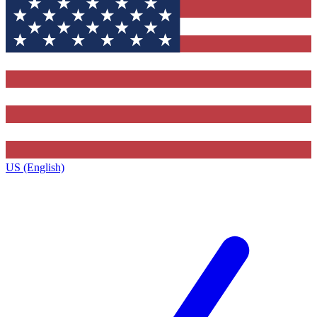
US (English)