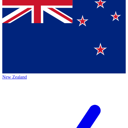
New Zealand