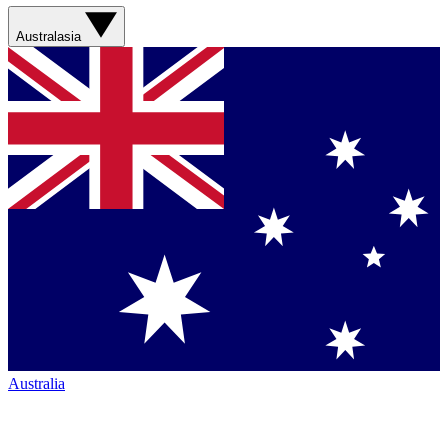
Australasia
Australia