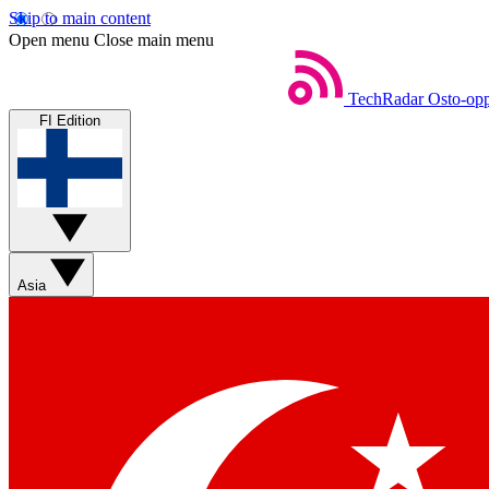
Skip to main content
Open menu
Close main menu
TechRadar
Osto-opp
FI Edition
Asia