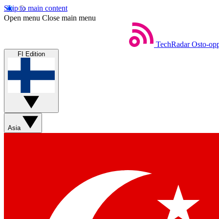
Skip to main content
Open menu
Close main menu
TechRadar
Osto-opp
FI Edition
Asia