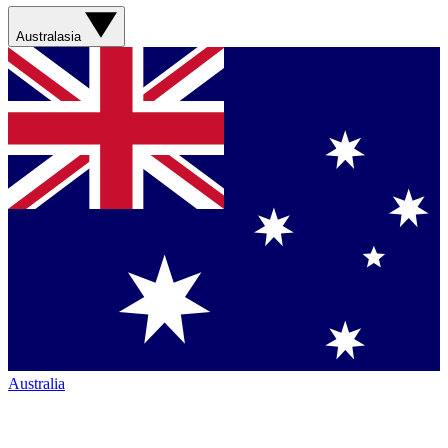
Australasia
Australia