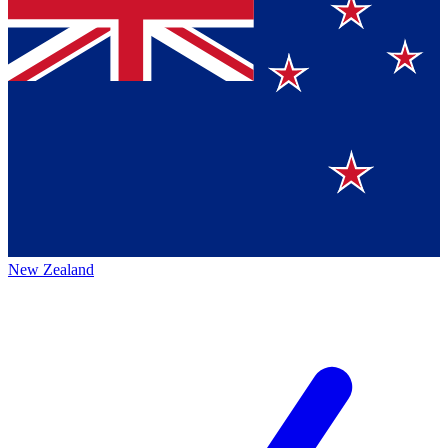
New Zealand