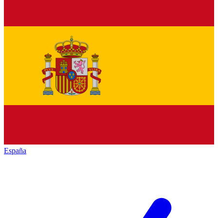
España