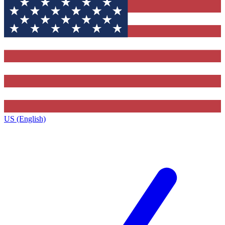
US (English)