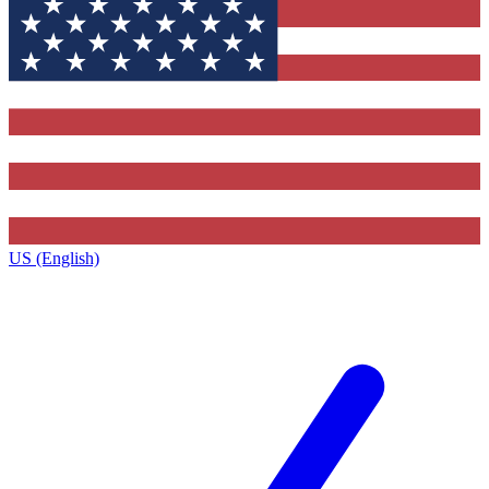
US (English)