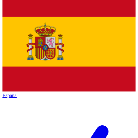
España