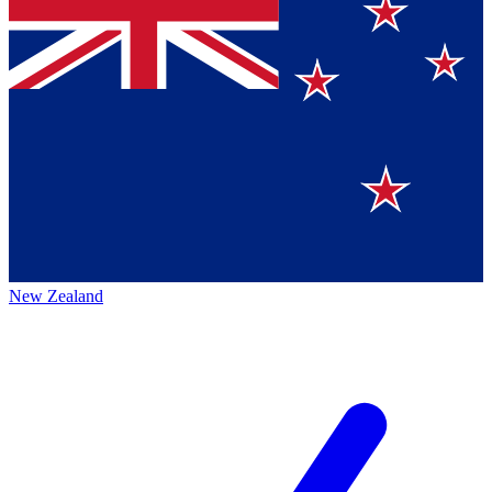
New Zealand