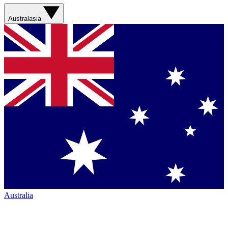
Australasia
Australia