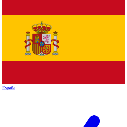
España