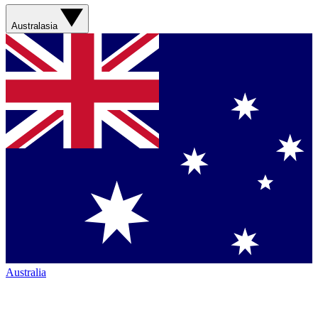
Australasia
Australia