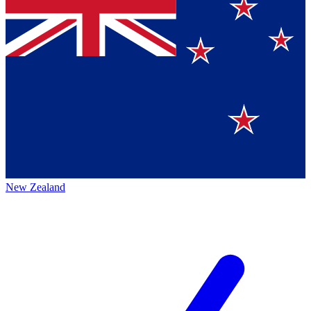
New Zealand