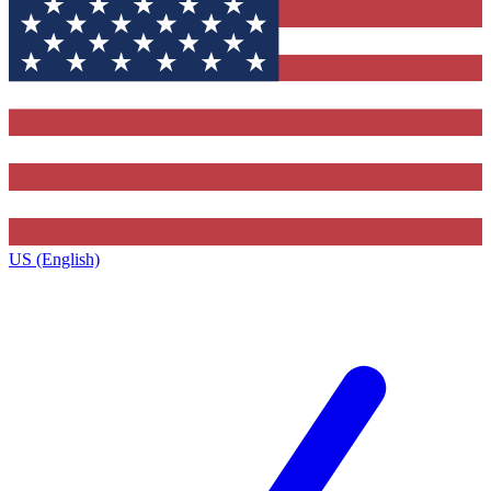
US (English)