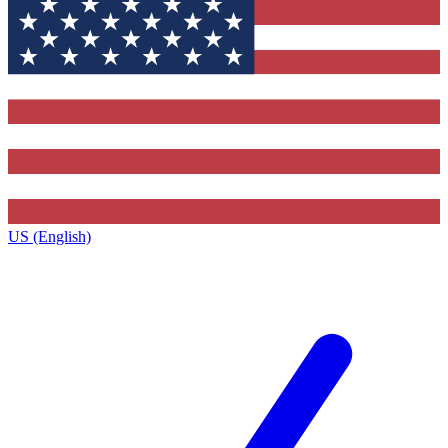
US (English)