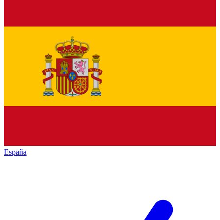
España