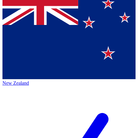
New Zealand