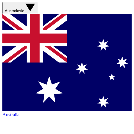
Australasia
Australia