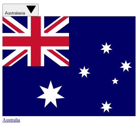
Australasia
Australia