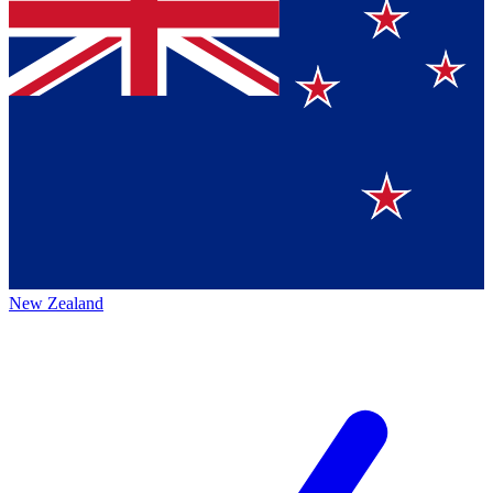
New Zealand