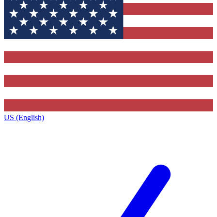
US (English)