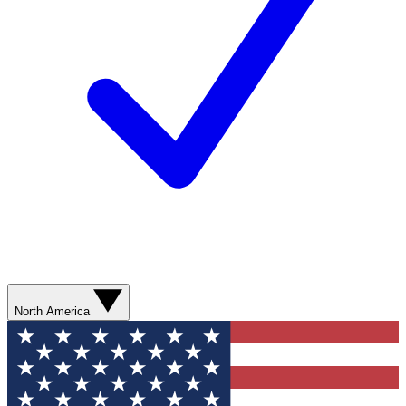
North America