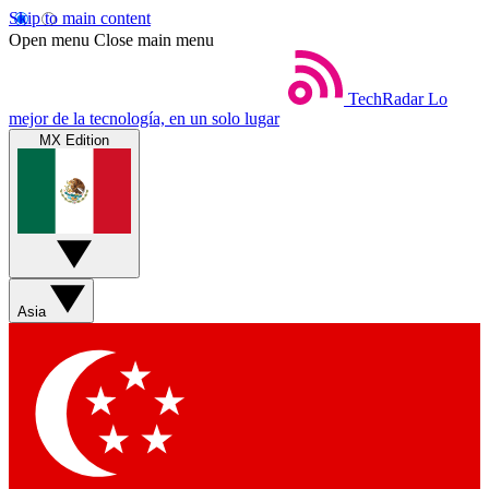
Skip to main content
Open menu
Close main menu
TechRadar
Lo
mejor de la tecnología, en un solo lugar
MX Edition
Asia