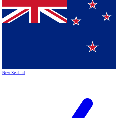
New Zealand