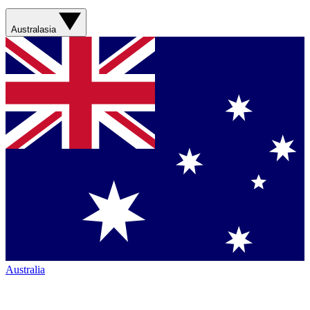
Australasia
Australia