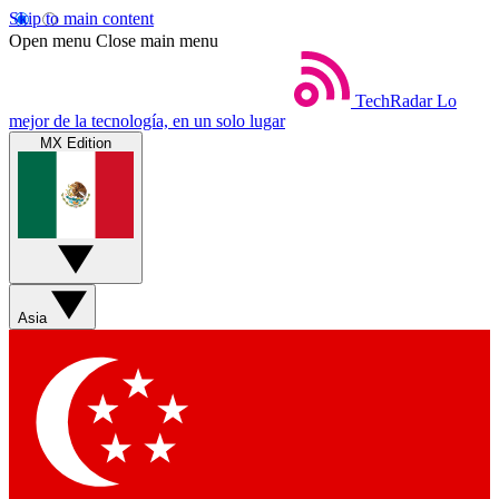
Skip to main content
Open menu
Close main menu
TechRadar
Lo
mejor de la tecnología, en un solo lugar
MX Edition
Asia