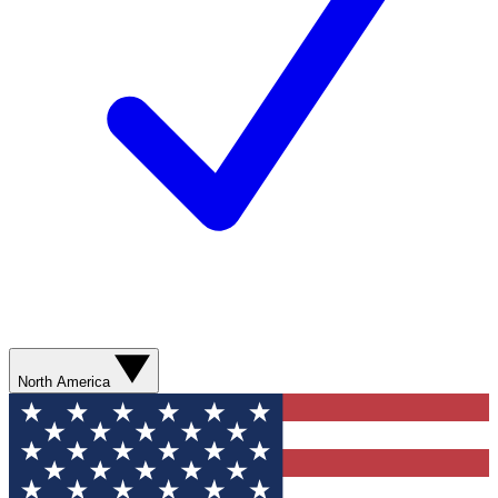
North America