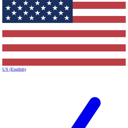
US (English)