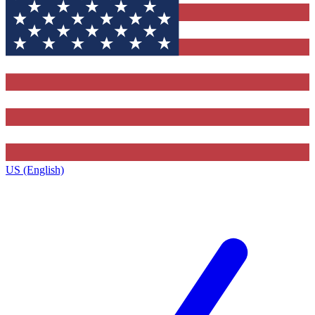
US (English)