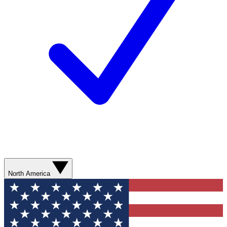
North America