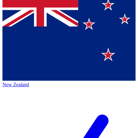
New Zealand