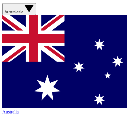
Australasia
Australia