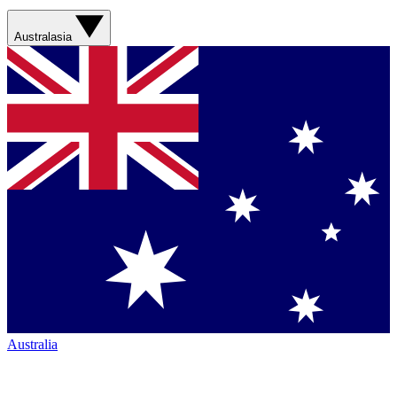
Australasia
Australia