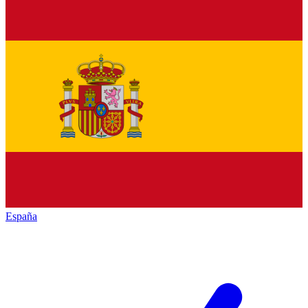
España