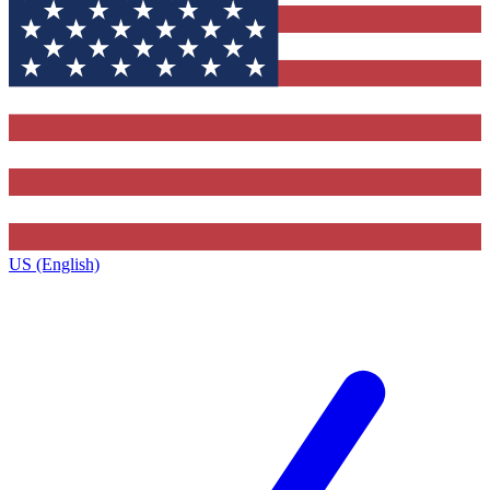
US (English)