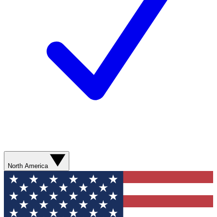
North America