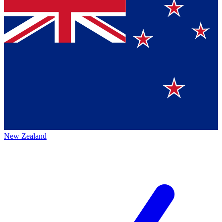
New Zealand