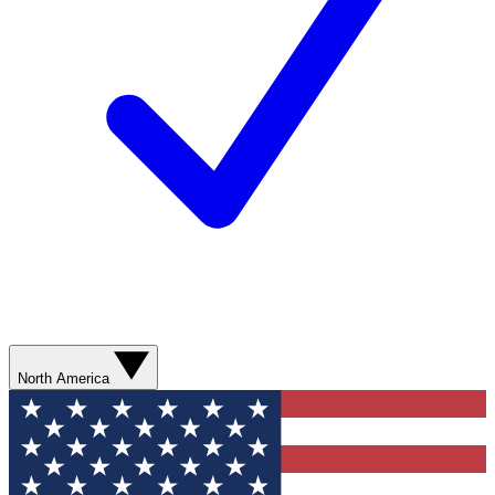
North America