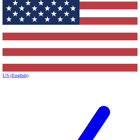
US (English)