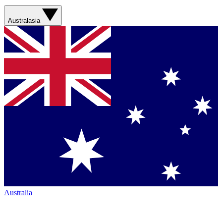
Australasia
Australia