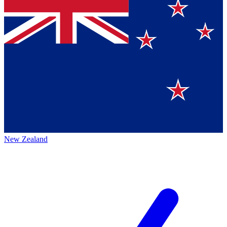
New Zealand